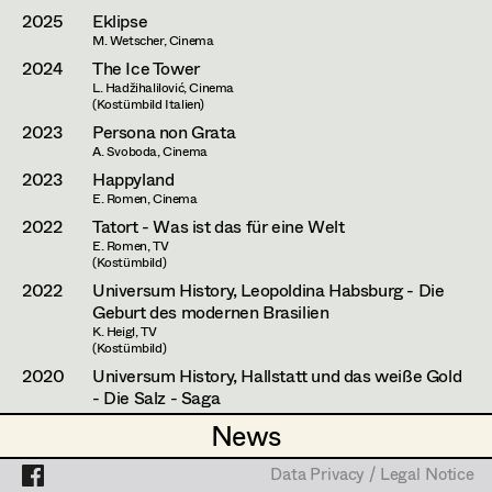
Caterina Czepek
2025
Eklipse
M. Wetscher, Cinema
Theresa Ebner-Lazek
Projects
2024
The Ice Tower
L. Hadžihalilović, Cinema
Brigitta Fink
(Kostümbild Italien)
2023
Persona non Grata
Katharina Forcher
A. Svoboda, Cinema
2023
Happyland
Veronika Susanna Harb
E. Romen, Cinema
Tanja Hausner
2022
Tatort - Was ist das für eine Welt
E. Romen, TV
(Kostümbild)
Mara Helml
2022
Universum History, Leopoldina Habsburg - Die
Geburt des modernen Brasilien
Birgit Hutter
K. Heigl, TV
(Kostümbild)
Theresa Kopf
2020
Universum History, Hallstatt und das weiße Gold
- Die Salz - Saga
Ingrid Leibezeder
K. Heigl, TV
News
News
2019
Why not you
Martina List
E. Romen, Cinema
Data Privacy / Legal Notice
Data Privacy / Legal Notice
2016
Three Peaks