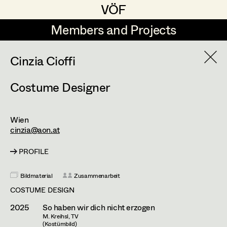
VÖF
VÖF
Members and Projects
Members and Projects
DE
EN
HOME
Cinzia Cioffi
Costume Designer
Veronika Albert
Suche
Log in
Marlene Auer-Pleyl
Wien
Art Department
Maria-Theresia Bartl
cinzia@aon.at
Elisabeth Binder-Neururer
PROFILE
Costume Department
Christoph Birkner
Bildmaterial
Zusammenarbeit
Retired Members
Zizi Bohrer-Lehner
COSTUME DESIGN
Honorary Members
2025
So haben wir dich nicht erzogen
Monika Buttinger
M. Kreihsl, TV
In Memoriam
(Kostümbild)