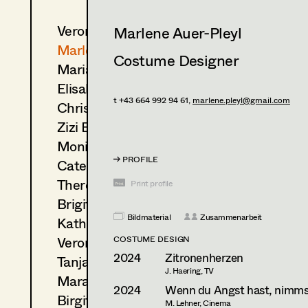
Veronika Albert
Marlene Auer-Pleyl
Marlene Auer-Pleyl
Costume Designer
Maria-Theresia Bartl
Elisabeth Binder-Neururer
t +43 664 992 94 61,
marlene.pleyl@gmail.com
Christoph Birkner
Zizi Bohrer-Lehner
Monika Buttinger
PROFILE
Caterina Czepek
Theresa Ebner-Lazek
Print profile
Brigitta Fink
Bildmaterial
Zusammenarbeit
Katharina Forcher
Veronika Susanna Harb
COSTUME DESIGN
2024
Zitronenherzen
Tanja Hausner
J. Haering, TV
Mara Helml
2024
Wenn du Angst hast, nimmst
Birgit Hutter
M. Lehner, Cinema