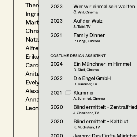
Theresa Kopf
2023
Wer wir einmal sein wollten
Ingrid Leibezeder
Ö. Anil, Cinema
2023
Auf der Walz
Martina List
S. Tafel, TV
Christine Ludwig
2021
Family Dinner
Natascha Maraval
P. Hengl, Cinema
Alfred Mayerhofer
Erika Navas
COSTUME DESIGN ASSISTANT
2024
Ein Münchner im Himmel
Carola Pizzini
D. Dietl, Cinema
Anita Stoisits
2022
Die Engel GmbH
Evelyn Maria Thell
D. Kummer, TV
Alexandra Trummer
2021
Klammer
Anna Zeitlhuber
A. Schmied, Cinema
2020
Blind ermittelt - Zentralfrie
Leonie Zykan
J. Chaabane, TV
2020
Blind ermittelt - Kaltblut
K. Mückstein, TV
2020
Jeanny-Das fünfte Mädche