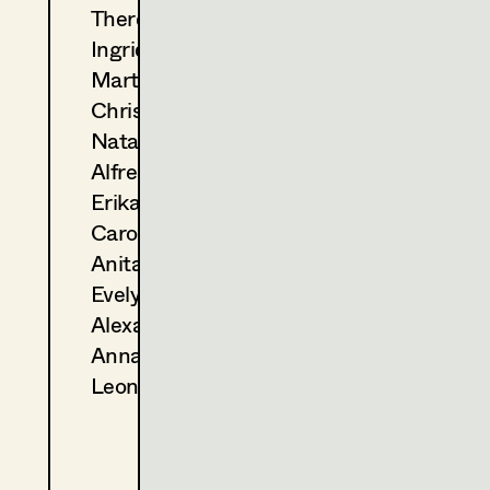
Theresa Kopf
2023
Wer wir einmal sein wollten
Ingrid Leibezeder
Ö. Anil, Cinema
2023
Auf der Walz
Martina List
S. Tafel, TV
Christine Ludwig
2021
Family Dinner
Natascha Maraval
P. Hengl, Cinema
Alfred Mayerhofer
Erika Navas
COSTUME DESIGN ASSISTANT
2024
Ein Münchner im Himmel
Carola Pizzini
D. Dietl, Cinema
Anita Stoisits
2022
Die Engel GmbH
Evelyn Maria Thell
D. Kummer, TV
Alexandra Trummer
2021
Klammer
Anna Zeitlhuber
A. Schmied, Cinema
2020
Blind ermittelt - Zentralfrie
Leonie Zykan
J. Chaabane, TV
2020
Blind ermittelt - Kaltblut
K. Mückstein, TV
2020
Jeanny-Das fünfte Mädche