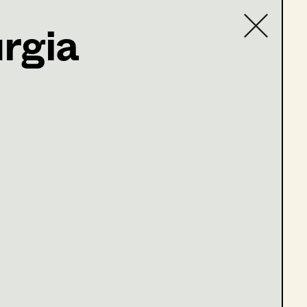
rgia
Contact list
 du dein Herz in den Mund und lächelst