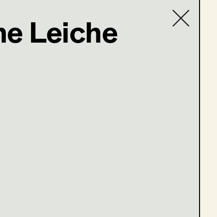
ine Leiche
Contact list
5; Nikolsdorfergasse 27-
raus?