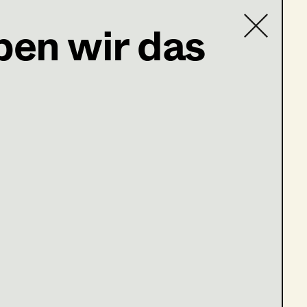
en wir das
Contact list
5; Nikolsdorfergasse 27-
raus?