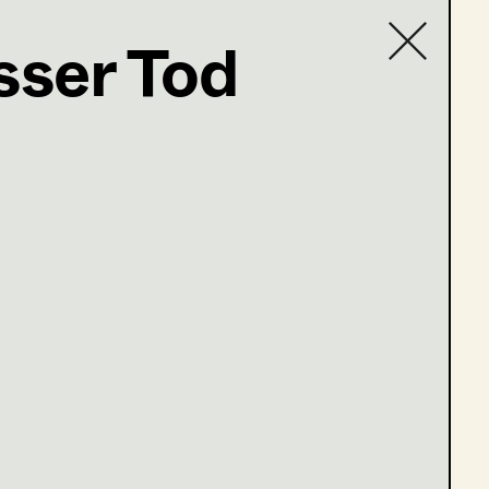
ser Tod
Contact list
5; Nikolsdorfergasse 27-
raus?