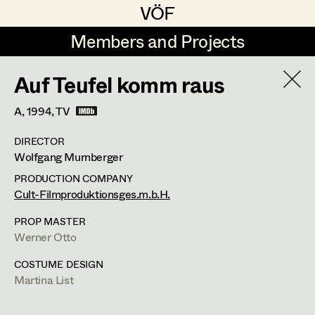
VÖF
VÖF
Members and Projects
Members and Projects
Auf Teufel komm raus
DE
EN
HOME
A,
1994
, TV
Veronika Albert
Suche
Log in
DIRECTOR
Marlene Auer-Pleyl
Wolfgang Murnberger
Art Department
Maria-Theresia Bartl
PRODUCTION COMPANY
Cult-Filmproduktionsges.m.b.H.
Elisabeth Binder-Neururer
Martina List
Costume Department
PROP MASTER
Christoph Birkner
Werner Otto
Costume Designer
,
Partner
Retired Members
Zizi Bohrer-Lehner
COSTUME DESIGN
Martina List
Honorary Members
Monika Buttinger
FUNDUS 2: 5; Mittersteig 4/Gassenlokal,
FUNDUS: 5;
In Memoriam
Nikolsdorfergasse 27-29/Gassenlokal