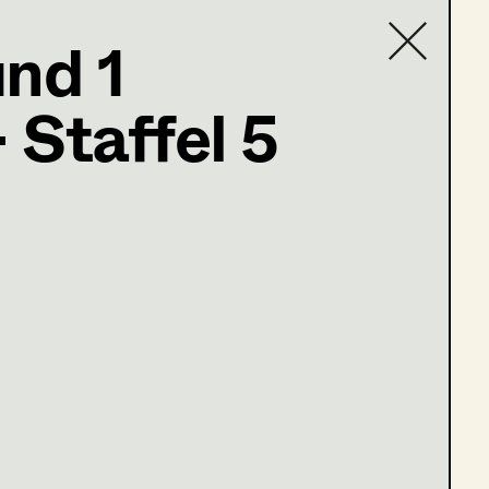
und 1
 Staffel 5
Contact list
5; Nikolsdorfergasse 27-
raus?