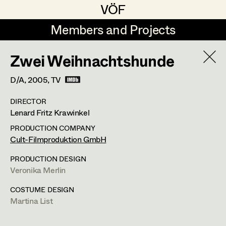
VÖF
VÖF
Members and Projects
Members and Projects
Zwei Weihnachtshunde
DE
EN
HOME
D/A,
2005
, TV
Veronika Albert
Suche
Log in
DIRECTOR
Marlene Auer-Pleyl
Lenard Fritz Krawinkel
Art Department
Maria-Theresia Bartl
PRODUCTION COMPANY
Cult-Filmproduktion GmbH
Elisabeth Binder-Neururer
Martina List
Costume Department
PRODUCTION DESIGN
Christoph Birkner
Veronika Merlin
Costume Designer
,
Partner
Retired Members
Zizi Bohrer-Lehner
COSTUME DESIGN
Martina List
Honorary Members
Monika Buttinger
FUNDUS 2: 5; Mittersteig 4/Gassenlokal,
FUNDUS: 5;
In Memoriam
Nikolsdorfergasse 27-29/Gassenlokal