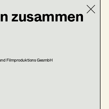
en zusammen
Contact list
5; Nikolsdorfergasse 27-
 und Filmproduktions GesmbH
raus?