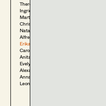
Theresa Kopf
(Kostümbildnerin)
2021
Tatort - Tor zur Hölle
Ingrid Leibezeder
T. Roth, TV
Martina List
(Kostümbildnerin)
Christine Ludwig
2020
Dennstein und Schwarz— 
Natascha Maraval
M. Rowitz, TV
2019
Dennstein & Schwarz - Pro 
Alfred Mayerhofer
M. Rowitz, TV
Erika Navas
2018
Tatort - Wahre Lügen
Carola Pizzini
T. Roth, TV
Anita Stoisits
2017
Dennstein und Schwarz- St
Evelyn Maria Thell
M. Rowitz, TV
2016
Völlig von der Rolle
Alexandra Trummer
S. Derflinger, Cinema
Anna Zeitlhuber
2016
Anna fucking Molnar
Leonie Zykan
S. Derflinger, Cinema
(Kostümbildnerin)
2015
Tatort - Die Kunst des Krieg
T. Roth, TV