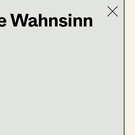
e Wahnsinn
Contact list
baum