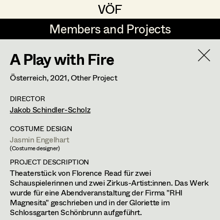
VÖF
VÖF
Members and Projects
Members and Projects
A Play with Fire
DE
EN
HOME
Österreich,
2021
, Other Project
Costume Designer
Suche
Log in
DIRECTOR
Costume Supervisor
Jakob Schindler-Scholz
Art Department
Assistant Costume Designer
COSTUME DESIGN
Jasmin Engelhart
Costume Department
(Costume designer)
PROJECT DESCRIPTION
Costume Coordinator
Theaterstück von Florence Read für zwei
Retired Members
Schauspielerinnen und zwei Zirkus-Artist:innen. Das Werk
wurde für eine Abendveranstaltung der Firma "RHI
Honorary Members
Magnesita" geschrieben und in der Gloriette im
Set Costumer Supervisor
Schlossgarten Schönbrunn aufgeführt.
In Memoriam