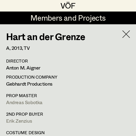
VÖF
VÖF
Members and Projects
Members and Projects
Hart an der Grenze
DE
EN
HOME
A,
2013
, TV
Sabine Koechert
Suche
Log in
DIRECTOR
Michaela Kovacs
Anton M. Aigner
Art Department
Werner Otto
PRODUCTION COMPANY
Gebhardt Productions
Herta Pischinger-Hareiter
Erik Zenzius
Costume Department
PROP MASTER
Anna Reschl
Andreas Sobotka
In Memoriam
Retired Members
Rudolf Schneider-Manns-Au
2ND PROP BUYER
Erik Zenzius
Honorary Members
Herwig Schretter
Bildmaterial
Zusammenarbeit
In Memoriam
COSTUME DESIGN
SET DECORATION