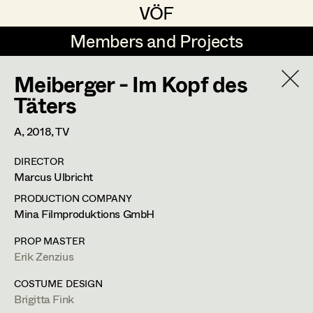
VÖF
VÖF
Members and Projects
Members and Projects
Meiberger - Im Kopf des
DE
EN
HOME
Täters
Sabine Koechert
Suche
Log in
A,
2018
, TV
Michaela Kovacs
DIRECTOR
Art Department
Marcus Ulbricht
Werner Otto
PRODUCTION COMPANY
Herta Pischinger-Hareiter
Erik Zenzius
Costume Department
Mina Filmproduktions GmbH
Anna Reschl
PROP MASTER
In Memoriam
Erik Zenzius
Retired Members
Rudolf Schneider-Manns-Au
Honorary Members
COSTUME DESIGN
Herwig Schretter
Bildmaterial
Zusammenarbeit
Brigitta Fink
In Memoriam
SET DECORATION