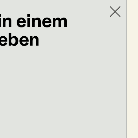
 in einem
Leben
Contact list
stag
Grat der Wahrheit