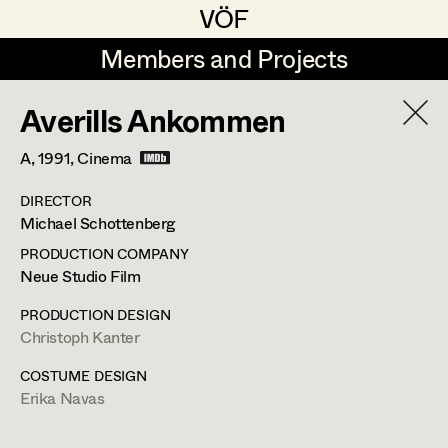
VÖF
VÖF
Members and Projects
Members and Projects
Averills Ankommen
DE
EN
HOME
A,
1991
, Cinema
Angelika Brendinger
Suche
Log in
DIRECTOR
Uli Fessler
Michael Schottenberg
Art Department
Gesche Glöyer
PRODUCTION COMPANY
Neue Studio Film
Rudolf Hummel
Peter Ecker
Costume Department
PRODUCTION DESIGN
Elisabeth Klobassa
Christoph Kanter
Retired Members
Retired Members
Christian Kranfuss
COSTUME DESIGN
Erika Navas
Honorary Members
Heidi Melinc
Cherubinistraße 17,
1220
Wien
In Memoriam
m +43 664 102 81 76,
office@eckerdeko.at