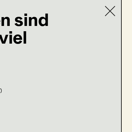
n sind
viel
Contact list
lfhummel.at
)
a plus“
hristkind