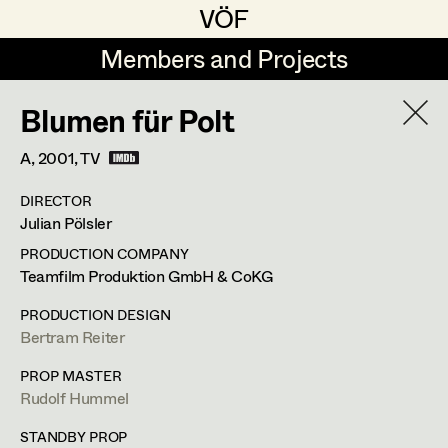
VÖF
VÖF
Members and Projects
Members and Projects
Blumen für Polt
DE
EN
HOME
A,
2001
, TV
Angelika Brendinger
Suche
Log in
DIRECTOR
Uli Fessler
Julian Pölsler
Art Department
Gesche Glöyer
PRODUCTION COMPANY
Teamfilm Produktion GmbH & CoKG
Rudolf Hummel
Rudolf Hummel
Costume Department
PRODUCTION DESIGN
Elisabeth Klobassa
Bertram Reiter
Retired Members
Retired Members
Christian Kranfuss
PROP MASTER
Rudolf Hummel
Honorary Members
Heidi Melinc
Weißenwolffgasse 26,
1210
Wien
In Memoriam
STANDBY PROP
t +43 1 271 63 09,
m +43 664 989 33 10,