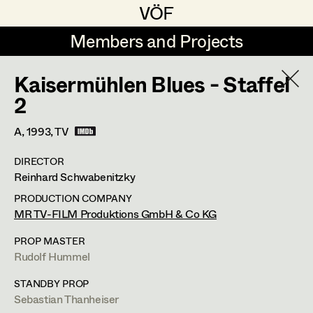
VÖF
VÖF
Members and Projects
Members and Projects
Kaisermühlen Blues - Staffel
DE
EN
HOME
2
Angelika Brendinger
Suche
Log in
A,
1993
, TV
Uli Fessler
DIRECTOR
Art Department
Reinhard Schwabenitzky
Gesche Glöyer
PRODUCTION COMPANY
Rudolf Hummel
Rudolf Hummel
Costume Department
MR TV-FILM Produktions GmbH & Co KG
Elisabeth Klobassa
PROP MASTER
Retired Members
Rudolf Hummel
Retired Members
Christian Kranfuss
Honorary Members
STANDBY PROP
Heidi Melinc
Weißenwolffgasse 26,
1210
Wien
Sebastian Thanheiser
In Memoriam
t +43 1 271 63 09,
m +43 664 989 33 10,