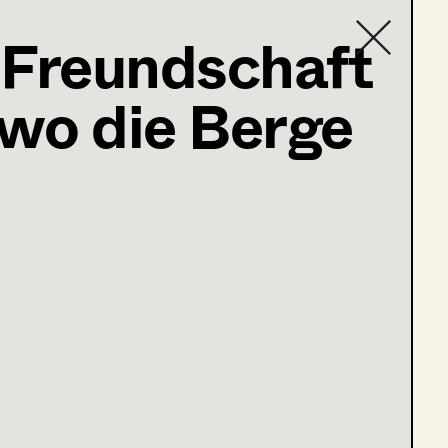
 Freundschaft
 wo die Berge
Contact list
lfhummel.at
a plus“
hristkind