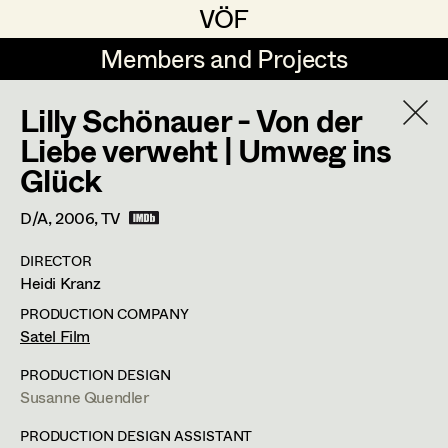
VÖF
VÖF
Members and Projects
Members and Projects
Lilly Schönauer - Von der
DE
EN
HOME
Liebe verweht | Umweg ins
Glück
Angelika Brendinger
Suche
Log in
Uli Fessler
D/A,
2006
, TV
Art Department
Gesche Glöyer
DIRECTOR
Heidi Kranz
Rudolf Hummel
Rudolf Hummel
Costume Department
PRODUCTION COMPANY
Elisabeth Klobassa
Satel Film
Retired Members
Retired Members
Christian Kranfuss
PRODUCTION DESIGN
Susanne Quendler
Honorary Members
Heidi Melinc
Weißenwolffgasse 26,
1210
Wien
In Memoriam
PRODUCTION DESIGN ASSISTANT
t +43 1 271 63 09,
m +43 664 989 33 10,