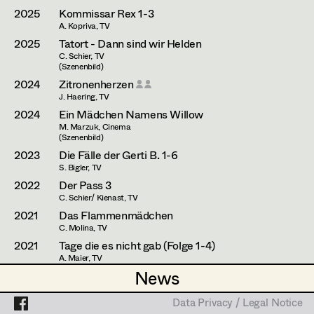
Esther Frommann
Assistant Set Decorator
2025
Kommissar Rex 1-3
A. Kopriva, TV
Maria Gruber
Projects
Set Dec Buyer /
2025
Tatort - Dann sind wir Helden
Props Buyer
C. Schier, TV
Angela Hareiter
(Szenenbild)
Set Dressing
2024
Zitronenherzen
Katharina Haring
J. Haering, TV
2024
Ein Mädchen Namens Willow
Hannes Hartmann
M. Marzuk, Cinema
Prop Master
(Szenenbild)
Dorothee Höfler
2023
Die Fälle der Gerti B. 1-6
Assistant Prop Master
S. Bigler, TV
Franz Hofmann
2022
Der Pass 3
C. Schier/ Kienast, TV
Katrin Huber
2021
Das Flammenmädchen
Prop Driver /
Hans Jager
C. Molina, TV
Set Dec Driver
2021
Tage die es nicht gab (Folge 1-4)
Christoph Kanter
A. Maier, TV
News
News
2021
Der Tod kommt nach Venedig
Zora Kats
J. Grieser, TV
Standby Props
Data Privacy / Legal Notice
Data Privacy / Legal Notice
2020
Vienna Blood 4 + 5 + 6