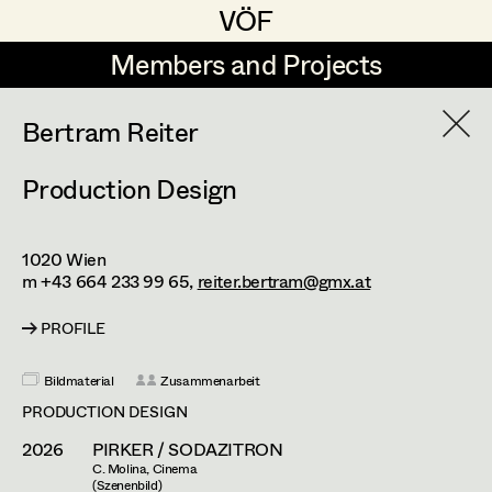
VÖF
VÖF
Members and Projects
Members and Projects
DE
EN
HOME
Bertram Reiter
Production Design
Rudi Czettel
Production Design
Suche
Log in
Gerhard Dohr
Production Design Assistant
1020
Wien
Art Department
Andreas Donhauser
m +43 664 233 99 65,
reiter.bertram@gmx.at
Christine Dosch
Art Direction
PROFILE
Costume Department
Christine Egger
Assistant Art Director
Bildmaterial
Zusammenarbeit
Retired Members
Andreas Ertl
PRODUCTION DESIGN
Honorary Members
2026
PIRKER / SODAZITRON
Gerald Freimuth
Set Decoration
C. Molina, Cinema
In Memoriam
(Szenenbild)