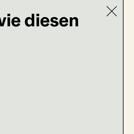
wie diesen
Contact list
c@icloud.com
hristkind