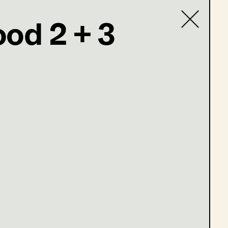
od 2 + 3
Contact list