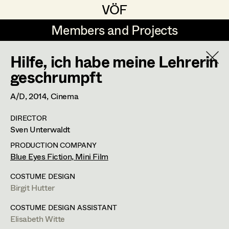
VÖF
VÖF
Members and Projects
Members and Projects
Hilfe, ich habe meine Lehrerin
DE
EN
HOME
geschrumpft
Rudi Czettel
Production Design
Suche
Log in
A/D,
2014
, Cinema
Gerhard Dohr
Production Design Assistant
DIRECTOR
Art Department
Sven Unterwaldt
Andreas Donhauser
PRODUCTION COMPANY
Christine Dosch
Art Direction
Alexandra Maringer
Costume Department
Blue Eyes Fiction, Mini Film
Christine Egger
Assistant Art Director
COSTUME DESIGN
Production Design
Birgit Hutter
Retired Members
Andreas Ertl
Honorary Members
COSTUME DESIGN ASSISTANT
Gerald Freimuth
Set Decoration
Elisabeth Witte
In Memoriam
t +33 678 40 43 17 :: FR,
m +43 664 15 20 437 :: AT,