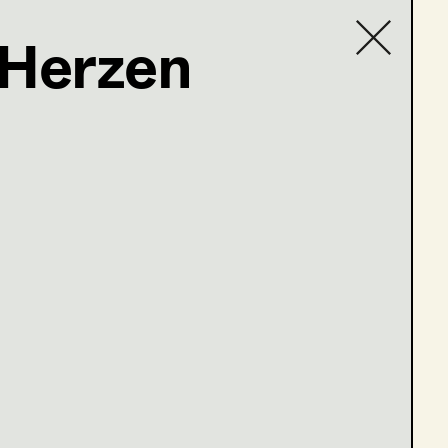
 Herzen
Contact list
en 10-13)
e 1-5)