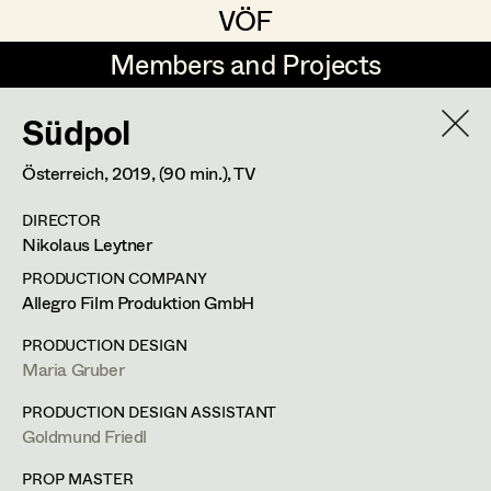
VÖF
VÖF
Members and Projects
Members and Projects
Südpol
DE
EN
HOME
Österreich,
2019
, (90 min.)
, TV
Maria-Theresia Bartl
Costume Designer
Suche
Log in
DIRECTOR
Elisa Berger
Costume Supervisor
Nikolaus Leytner
Art Department
Elisabeth Binder
Assistant Costume Designer
PRODUCTION COMPANY
Allegro Film Produktion GmbH
Anna Fritsch
Ines Österreicher
Costume Department
PRODUCTION DESIGN
Marion Grädler
Costume Coordinator
Maria Gruber
Assistant Costume Designer
Retired Members
Barbara Haegele
PRODUCTION DESIGN ASSISTANT
Goldmund Friedl
Honorary Members
Elisabeth Heinisch
Set Costumer Supervisor
In Memoriam
PROP MASTER
m +43 650 888 44 78,
ines@pintoponto.com