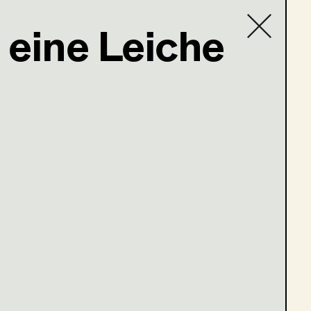
n eine Leiche
Contact list
en 10-13)
e 1-5)