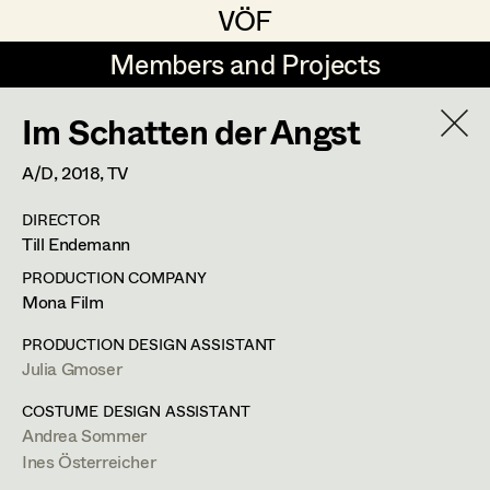
VÖF
VÖF
Members and Projects
Members and Projects
Im Schatten der Angst
DE
EN
HOME
A/D,
2018
, TV
Maria-Theresia Bartl
Costume Designer
Suche
Log in
DIRECTOR
Elisa Berger
Costume Supervisor
Till Endemann
Art Department
Elisabeth Binder
Assistant Costume Designer
PRODUCTION COMPANY
Mona Film
Anna Fritsch
Ines Österreicher
Costume Department
PRODUCTION DESIGN ASSISTANT
Marion Grädler
Costume Coordinator
Julia Gmoser
Assistant Costume Designer
Retired Members
Barbara Haegele
COSTUME DESIGN ASSISTANT
Andrea Sommer
Honorary Members
Elisabeth Heinisch
Set Costumer Supervisor
Ines Österreicher
In Memoriam
m +43 650 888 44 78,
ines@pintoponto.com