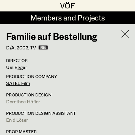
VÖF
VÖF
Members and Projects
Members and Projects
Familie auf Bestellung
DE
EN
HOME
D/A,
2003
, TV
Maria-Theresia Bartl
Costume Designer
Suche
Log in
DIRECTOR
Elisa Berger
Costume Supervisor
Urs Egger
Art Department
Elisabeth Binder
Assistant Costume Designer
PRODUCTION COMPANY
SATEL Film
Anna Fritsch
Ines Österreicher
Costume Department
PRODUCTION DESIGN
Marion Grädler
Costume Coordinator
Dorothee Höfler
Assistant Costume Designer
Retired Members
Barbara Haegele
PRODUCTION DESIGN ASSISTANT
Enid Löser
Honorary Members
Elisabeth Heinisch
Set Costumer Supervisor
In Memoriam
PROP MASTER
m +43 650 888 44 78,
ines@pintoponto.com