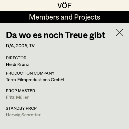
VÖF
VÖF
Members and Projects
Members and Projects
Da wo es noch Treue gibt
DE
EN
HOME
D/A,
2006
, TV
Sabine Koechert
Suche
Log in
DIRECTOR
Michaela Kovacs
Heidi Kranz
Art Department
Werner Otto
PRODUCTION COMPANY
Terra Filmproduktions GmbH
Herta Pischinger-Hareiter
Herwig Schretter
Costume Department
PROP MASTER
Anna Reschl
Fritz Müller
In Memoriam
Retired Members
Rudolf Schneider-Manns-Au
STANDBY PROP
Herwig Schretter
Honorary Members
PROFILE
Herwig Schretter
In Memoriam