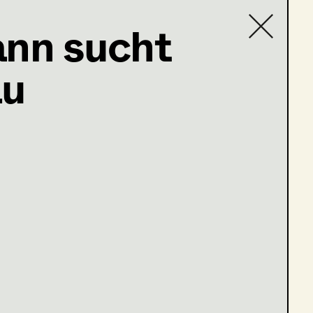
nn sucht
au
Contact list
ßer Haus