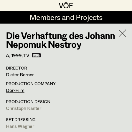
VÖF
VÖF
Members and Projects
Members and Projects
Die Verhaftung des Johann
DE
EN
HOME
Nepomuk Nestroy
Sabine Koechert
Suche
Log in
A,
1999
, TV
Michaela Kovacs
DIRECTOR
Art Department
Dieter Berner
Werner Otto
PRODUCTION COMPANY
Herta Pischinger-Hareiter
Herwig Schretter
Costume Department
Dor-Film
Anna Reschl
PRODUCTION DESIGN
In Memoriam
Christoph Kanter
Retired Members
Rudolf Schneider-Manns-Au
Honorary Members
PROFILE
SET DRESSING
Herwig Schretter
Hans Wagner
In Memoriam