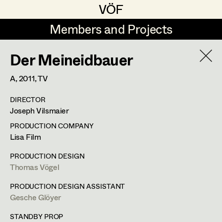
VÖF
VÖF
Members and Projects
Members and Projects
Der Meineidbauer
DE
EN
HOME
A,
2011
, TV
Sabine Koechert
Suche
Log in
DIRECTOR
Michaela Kovacs
Joseph Vilsmaier
Art Department
Werner Otto
PRODUCTION COMPANY
Lisa Film
Herta Pischinger-Hareiter
Herwig Schretter
Costume Department
PRODUCTION DESIGN
Anna Reschl
Thomas Vögel
In Memoriam
Retired Members
Rudolf Schneider-Manns-Au
PRODUCTION DESIGN ASSISTANT
Gesche Glöyer
Honorary Members
PROFILE
Herwig Schretter
In Memoriam
STANDBY PROP