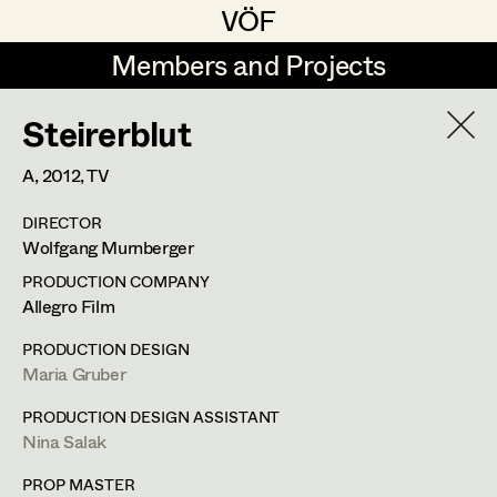
VÖF
VÖF
Members and Projects
Members and Projects
Steirerblut
DE
EN
HOME
A,
2012
, TV
Sabine Koechert
Suche
Log in
DIRECTOR
Michaela Kovacs
Wolfgang Murnberger
Art Department
Werner Otto
PRODUCTION COMPANY
Allegro Film
Herta Pischinger-Hareiter
Herwig Schretter
Costume Department
PRODUCTION DESIGN
Anna Reschl
Maria Gruber
In Memoriam
Retired Members
Rudolf Schneider-Manns-Au
PRODUCTION DESIGN ASSISTANT
Nina Salak
Honorary Members
PROFILE
Herwig Schretter
In Memoriam
PROP MASTER