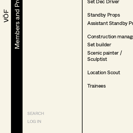
Members and Projects
Members and Projects
Set Dec Driver
VÖF
VÖF
Standby Props
Assistant Standby P
Construction manag
Set builder
Scenic painter /
Sculptist
Location Scout
Trainees
SEARCH
LOG IN