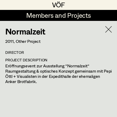
VÖF
VÖF
Members and Projects
Members and Projects
Normalzeit
DE
EN
HOME
2011
, Other Project
Rudi Czettel
Production Design
Suche
Log in
DIRECTOR
Gerhard Dohr
Production Design Assistant
PROJECT DESCRIPTION
Art Department
Eröffnungsevent zur Ausstellung “Normalzeit“
Andreas Donhauser
Raumgestaltung & optisches Konzept gemeinsam mit Pepi
Öttl + Visualisten in der Expedithalle der ehemaligen
Christine Dosch
Art Direction
Hubert Klausner
Costume Department
Anker Brotfabrik.
Christine Egger
Assistant Art Director
Production Design
Retired Members
Andreas Ertl
Honorary Members
Gerald Freimuth
Set Decoration
deutschberg 35,
9551
bodensdorf
In Memoriam
m +43 664 357 36 44,
szenenbild@gmx.net