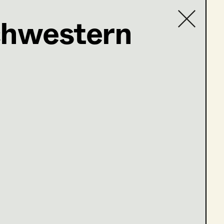
chwestern
Contact list
baum