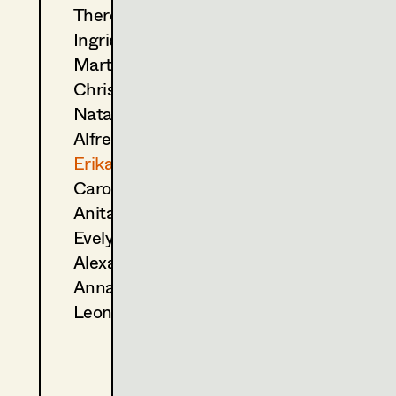
Theresa Kopf
(Kostümbildnerin)
2021
Tatort - Tor zur Hölle
Ingrid Leibezeder
T. Roth, TV
Martina List
(Kostümbildnerin)
Christine Ludwig
2020
Dennstein und Schwarz— 
Natascha Maraval
M. Rowitz, TV
2019
Dennstein & Schwarz - Pro 
Alfred Mayerhofer
M. Rowitz, TV
Erika Navas
2018
Tatort - Wahre Lügen
Carola Pizzini
T. Roth, TV
Anita Stoisits
2017
Dennstein und Schwarz- St
Evelyn Maria Thell
M. Rowitz, TV
2016
Völlig von der Rolle
Alexandra Trummer
S. Derflinger, Cinema
Anna Zeitlhuber
2016
Anna fucking Molnar
Leonie Zykan
S. Derflinger, Cinema
(Kostümbildnerin)
2015
Tatort - Die Kunst des Krieg
T. Roth, TV