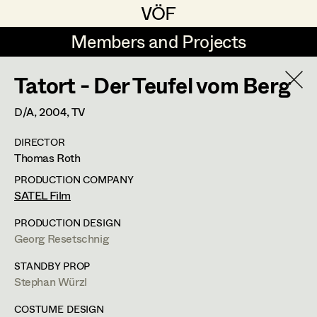
VÖF
VÖF
Members and Projects
Members and Projects
Tatort - Der Teufel vom Berg
DE
EN
HOME
D/A,
2004
, TV
Veronika Albert
Suche
Log in
DIRECTOR
Marlene Auer-Pleyl
Thomas Roth
Art Department
Maria-Theresia Bartl
PRODUCTION COMPANY
SATEL Film
Elisabeth Binder-Neururer
Erika Navas
Costume Department
PRODUCTION DESIGN
Christoph Birkner
Georg Resetschnig
Costume Designer
Retired Members
Zizi Bohrer-Lehner
STANDBY PROP
Stephan Würzl
Honorary Members
Monika Buttinger
Schopenhauerstr.25,
1180
Wien
In Memoriam
COSTUME DESIGN
m +43 664 182 07 02,
erika@naVas.at