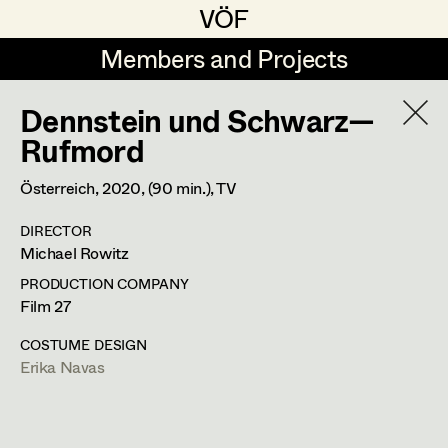
VÖF
VÖF
Members and Projects
Members and Projects
Dennstein und Schwarz—
DE
EN
HOME
Rufmord
Veronika Albert
Suche
Log in
Österreich,
2020
, (90 min.)
, TV
Marlene Auer-Pleyl
DIRECTOR
Art Department
Michael Rowitz
Maria-Theresia Bartl
PRODUCTION COMPANY
Elisabeth Binder-Neururer
Erika Navas
Costume Department
Film 27
Christoph Birkner
COSTUME DESIGN
Costume Designer
Erika Navas
Retired Members
Zizi Bohrer-Lehner
Honorary Members
Monika Buttinger
Schopenhauerstr.25,
1180
Wien
In Memoriam
m +43 664 182 07 02,
erika@naVas.at