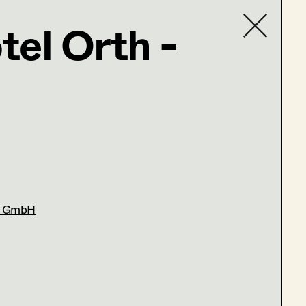
tel Orth -
Contact list
ns GmbH