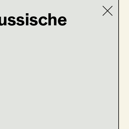
russische
Contact list