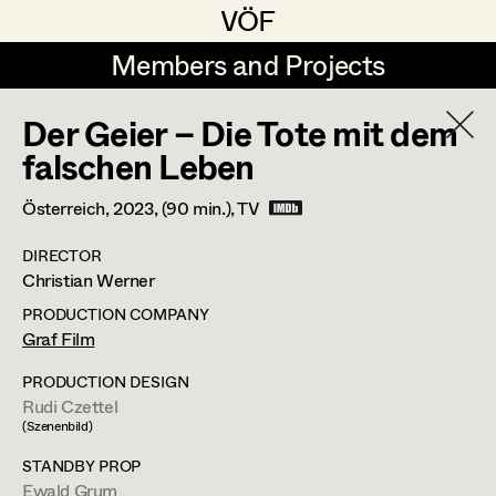
VÖF
VÖF
Members and Projects
Members and Projects
Der Geier – Die Tote mit dem
DE
EN
HOME
falschen Leben
Rudi Czettel
Production Design
Suche
Log in
Österreich,
2023
, (90 min.)
, TV
Gerhard Dohr
Production Design Assistant
DIRECTOR
Art Department
Christian Werner
Andreas Donhauser
PRODUCTION COMPANY
Christine Dosch
Art Direction
Costume Department
Graf Film
Christine Egger
Assistant Art Director
PRODUCTION DESIGN
Rudi Czettel
Retired Members
Andreas Ertl
(Szenenbild)
Honorary Members
Gerald Freimuth
Set Decoration
STANDBY PROP
In Memoriam
Ewald Grum