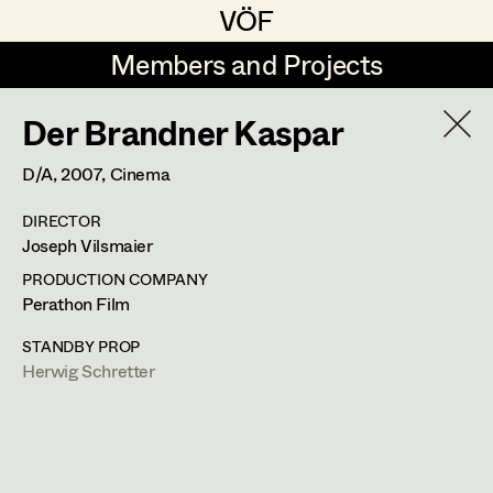
VÖF
VÖF
Members and Projects
Members and Projects
Der Brandner Kaspar
DE
EN
HOME
D/A,
2007
, Cinema
Sabine Koechert
Suche
Log in
DIRECTOR
Michaela Kovacs
Joseph Vilsmaier
Art Department
Werner Otto
PRODUCTION COMPANY
Perathon Film
Herta Pischinger-Hareiter
Herwig Schretter
Costume Department
STANDBY PROP
Anna Reschl
Herwig Schretter
In Memoriam
Retired Members
Rudolf Schneider-Manns-Au
Honorary Members
PROFILE
Herwig Schretter
In Memoriam