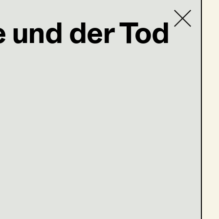
e und der Tod
Contact list
ßer Haus