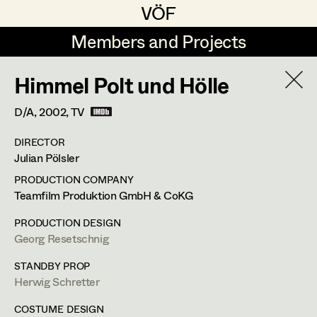
VÖF
VÖF
Members and Projects
Members and Projects
Himmel Polt und Hölle
DE
EN
HOME
D/A,
2002
, TV
Sabine Koechert
Suche
Log in
DIRECTOR
Michaela Kovacs
Julian Pölsler
Art Department
Werner Otto
PRODUCTION COMPANY
Teamfilm Produktion GmbH & CoKG
Herta Pischinger-Hareiter
Herwig Schretter
Costume Department
PRODUCTION DESIGN
Anna Reschl
Georg Resetschnig
In Memoriam
Retired Members
Rudolf Schneider-Manns-Au
STANDBY PROP
Herwig Schretter
Honorary Members
PROFILE
Herwig Schretter
In Memoriam
COSTUME DESIGN