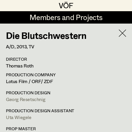
VÖF
VÖF
Members and Projects
Members and Projects
Die Blutschwestern
DE
EN
HOME
A/D,
2013
, TV
Sabine Koechert
Suche
Log in
DIRECTOR
Michaela Kovacs
Thomas Roth
Art Department
Werner Otto
PRODUCTION COMPANY
Lotus Film / ORF/ ZDF
Herta Pischinger-Hareiter
Herwig Schretter
Costume Department
PRODUCTION DESIGN
Anna Reschl
Georg Resetschnig
In Memoriam
Retired Members
Rudolf Schneider-Manns-Au
PRODUCTION DESIGN ASSISTANT
Uta Wiegele
Honorary Members
PROFILE
Herwig Schretter
In Memoriam
PROP MASTER