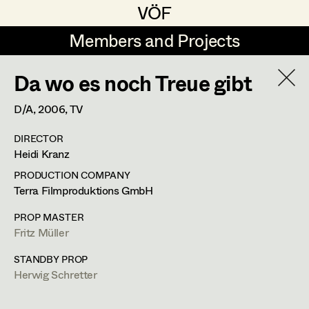
VÖF
VÖF
Members and Projects
Members and Projects
Da wo es noch Treue gibt
DE
EN
HOME
D/A,
2006
, TV
Sabine Koechert
Suche
Log in
DIRECTOR
Michaela Kovacs
Heidi Kranz
Art Department
Werner Otto
PRODUCTION COMPANY
Terra Filmproduktions GmbH
Herta Pischinger-Hareiter
Herwig Schretter
Costume Department
PROP MASTER
Anna Reschl
Fritz Müller
In Memoriam
Retired Members
Rudolf Schneider-Manns-Au
STANDBY PROP
Herwig Schretter
Honorary Members
PROFILE
Herwig Schretter
In Memoriam