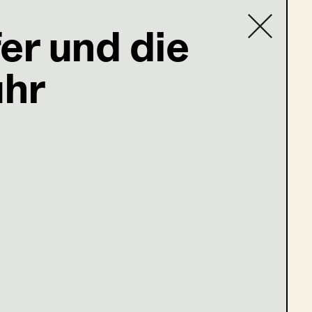
er und die
uhr
Contact list
ßer Haus